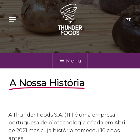
Skip
to
Menu
main
PT
content
Menu
A Nossa História
A Thunder Foods S.A. (TF) é uma empresa
portuguesa de biotecnologia criada em Abril
de 2021 mas cuja história começou 10 anos
antes.